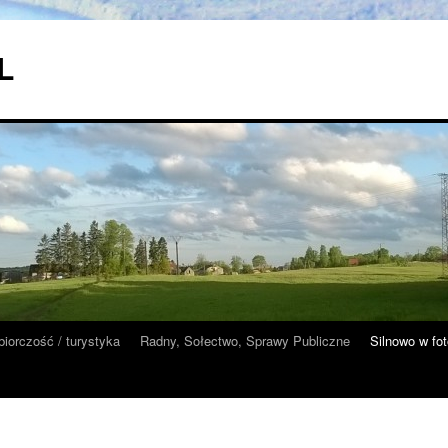
 L
biorczość / turystyka
Radny, Sołectwo, Sprawy Publiczne
Silnowo w fot