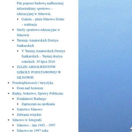
Pile poprzez budowę nadbrzeżnej
infrastruktury sportowo –
rekreacyjnej w Silnowie.
Galeria – plaża Silnowo Dolne
– realizacja
Strefy sportowo-rekreacyjne w
Silnowie
Turnieje Amatorskich Drużyn
Siatkarskich
V Turniej Amatorskich Drużyn
Siatkarskich – Turniej drużyn
sołeckich. 30 lipca 2016
ZJAZD ABSOLWENTÓW
SZKOŁY PODSTAWOWEJ W
SILNOWIE
Przedsiębiorczość / turystyka
Dom nad Jeziorem
Radny, Sołectwo, Sprawy Publiczne
Działalność Radnego
Zapraszam na spotkania
Sołectwo Silnowo
Zebrania wiejskie
Silnowo w fotografii
Silnowo – lata 1945 – 1997
Silnowo po 1997 roku