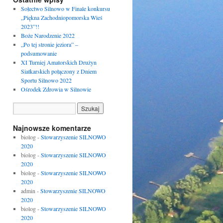
Sołectwo Silnowo w Finale konkursu
„Piękna Zachodniopomorska Wieś
2023”!!
Boże Narodzenie 2022
„Po tej stronie jeziora” –
podsumowanie
XI Turniej Amatorskich Drużyn
Siatkarskich połączony z Dniem
Sportu Silnowo 2022
Ośrodek Zdrowia w Silnowie
Najnowsze komentarze
biolog
-
Stowarzyszenie SILNOWO
2020
biolog
-
Stowarzyszenie SILNOWO
2020
biolog
-
Stowarzyszenie SILNOWO
2020
admin
-
Stowarzyszenie SILNOWO
2020
biolog
-
Stowarzyszenie SILNOWO
2020