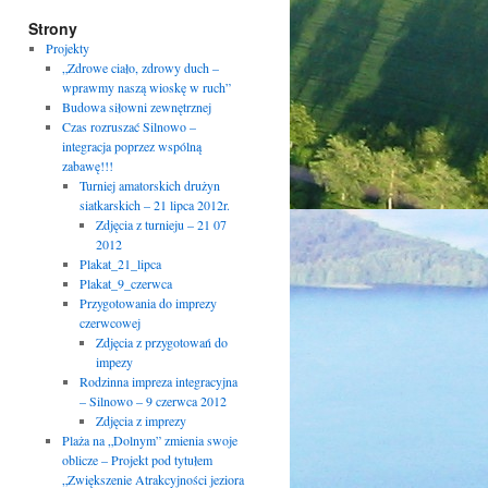
Strony
Projekty
„Zdrowe ciało, zdrowy duch –
wprawmy naszą wioskę w ruch”
Budowa siłowni zewnętrznej
Czas rozruszać Silnowo –
integracja poprzez wspólną
zabawę!!!
Turniej amatorskich drużyn
siatkarskich – 21 lipca 2012r.
Zdjęcia z turnieju – 21 07
2012
Plakat_21_lipca
Plakat_9_czerwca
Przygotowania do imprezy
czerwcowej
Zdjęcia z przygotowań do
impezy
Rodzinna impreza integracyjna
– Silnowo – 9 czerwca 2012
Zdjęcia z imprezy
Plaża na „Dolnym” zmienia swoje
oblicze – Projekt pod tytułem
„Zwiększenie Atrakcyjności jeziora