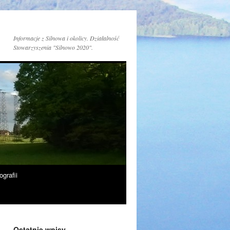
Informacje z Silnowa i okolicy. Działalność
Stowarzyszenia "Silnowo 2020".
ografii
Ostatnie wpisy