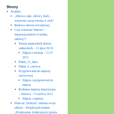
Strony
Projekty
„Zdrowe ciało, zdrowy duch –
wprawmy naszą wioskę w ruch”
Budowa siłowni zewnętrznej
Czas rozruszać Silnowo –
integracja poprzez wspólną
zabawę!!!
Turniej amatorskich drużyn
siatkarskich – 21 lipca 2012r.
Zdjęcia z turnieju – 21 07
2012
Plakat_21_lipca
Plakat_9_czerwca
Przygotowania do imprezy
czerwcowej
Zdjęcia z przygotowań do
impezy
Rodzinna impreza integracyjna
– Silnowo – 9 czerwca 2012
Zdjęcia z imprezy
Plaża na „Dolnym” zmienia swoje
oblicze – Projekt pod tytułem
„Zwiększenie Atrakcyjności jeziora