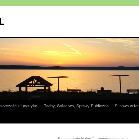
 L
biorczość / turystyka
Radny, Sołectwo, Sprawy Publiczne
Silnowo w fot
„Po tej stronie jeziora” – podsumowanie
→