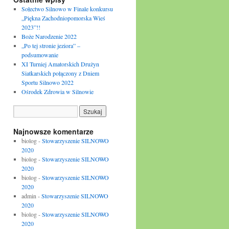
Sołectwo Silnowo w Finale konkursu
„Piękna Zachodniopomorska Wieś
2023”!!
Boże Narodzenie 2022
„Po tej stronie jeziora” –
podsumowanie
XI Turniej Amatorskich Drużyn
Siatkarskich połączony z Dniem
Sportu Silnowo 2022
Ośrodek Zdrowia w Silnowie
Najnowsze komentarze
biolog
-
Stowarzyszenie SILNOWO
2020
biolog
-
Stowarzyszenie SILNOWO
2020
biolog
-
Stowarzyszenie SILNOWO
2020
admin
-
Stowarzyszenie SILNOWO
2020
biolog
-
Stowarzyszenie SILNOWO
2020