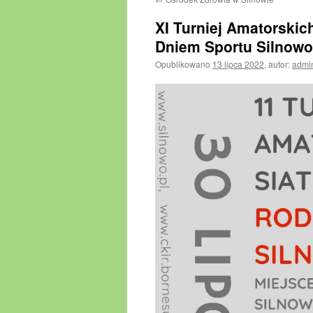
XI Turniej Amatorskic
Dniem Sportu Silnowo
Opublikowano
13 lipca 2022
,
autor:
admi