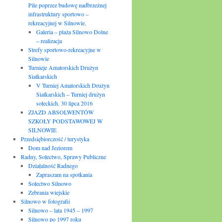
Pile poprzez budowę nadbrzeżnej
infrastruktury sportowo –
rekreacyjnej w Silnowie.
Galeria – plaża Silnowo Dolne
– realizacja
Strefy sportowo-rekreacyjne w
Silnowie
Turnieje Amatorskich Drużyn
Siatkarskich
V Turniej Amatorskich Drużyn
Siatkarskich – Turniej drużyn
sołeckich. 30 lipca 2016
ZJAZD ABSOLWENTÓW
SZKOŁY PODSTAWOWEJ W
SILNOWIE
Przedsiębiorczość / turystyka
Dom nad Jeziorem
Radny, Sołectwo, Sprawy Publiczne
Działalność Radnego
Zapraszam na spotkania
Sołectwo Silnowo
Zebrania wiejskie
Silnowo w fotografii
Silnowo – lata 1945 – 1997
Silnowo po 1997 roku