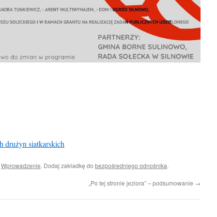
 drużyn siatkarskich
i
Wprowadzenie
. Dodaj zakładkę do
bezpośredniego odnośnika
.
„Po tej stronie jeziora” – podsumowanie
→