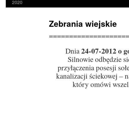
2020
Zebrania wiejskie
===================
24-07-2012 o g
Dnia
Silnowie odbędzie si
przyłączenia posesji so
kanalizacji ściekowej – 
który omówi wszelk
Z
Sołtys 