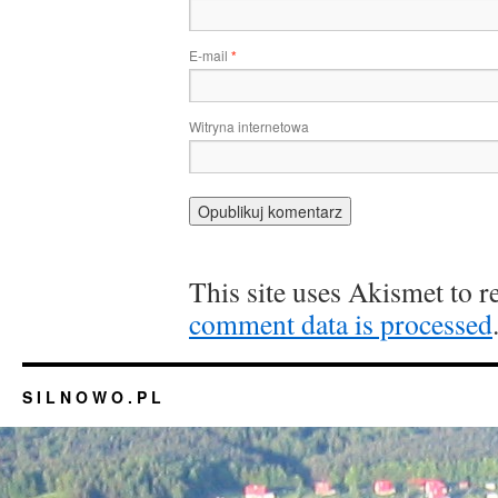
E-mail
*
Witryna internetowa
This site uses Akismet to 
comment data is processed
S I L N O W O . P L