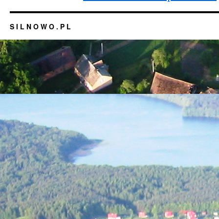
S I L N O W O . P L