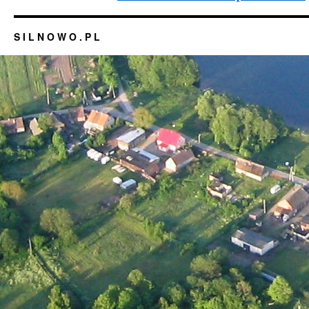
S I L N O W O . P L